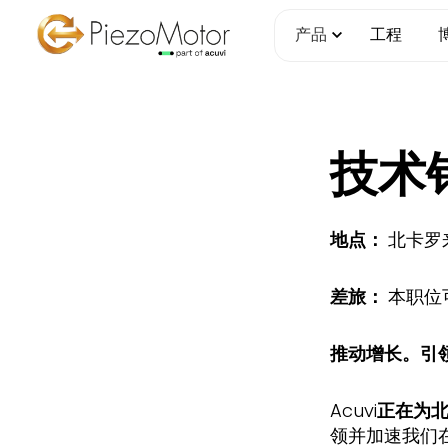
跳
产品
工程
至
内
容
技术
地点：
北卡罗
差旅：
本职位
推动增长。引
Acuvi
正在为
领并加速我们