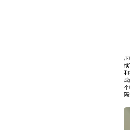
压
续
和
成
个
隔