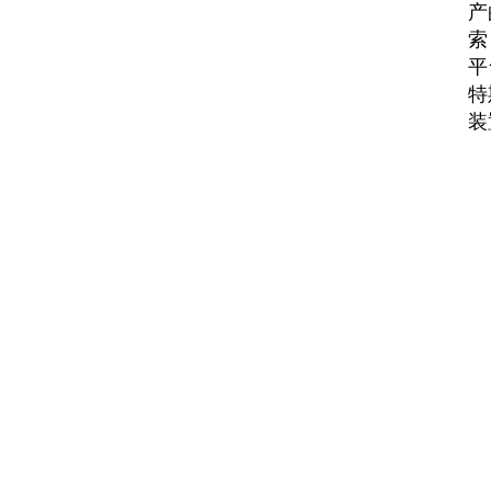
产
索
平
特
装