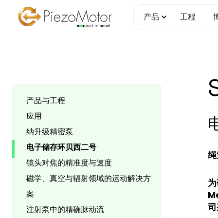
跳
产品
工程
至
内
容
产品与工程
应用
纳升级精密泵
电子储存环贝西二号
绳
镜头对焦的精准度与速度
磁学、真空与辐射领域的运动解决方
为
案
M
司
注射泵中的精确脉动流